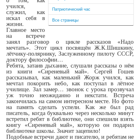
о том, как
учился,
Патриотический час
служил, как
искал себя в
Все страницы
жизни.
Главное место
на встрече
занял разговор о цикле рассказов «Надо
мечтать». Этот цикл посвящён Ж.К.Шишкину,
лётчику-полярнику, Заслуженному пилоту СССР,
доктору философии…
Ребята, затаив дыхание, слушали рассказы о нём
из книги «Сиреневый май». Сергей Гошев
рассказывал, как маленький Жорж учился, как
мечтал покорить небо, как поступал в лётное
училище. Зал замер… звонок с урока прозвучал
уж точно неожиданно и некстати. Встреча
закончилась на самом интересном месте. Но фото
на память сделать успели. Как же был рад
писатель, когда буквально через несколько минут
встретил ребят в библиотеке, они спешили взять
книгу «Сиреневый май», которую он подарил
библиотеке школы. Значит зацепило!
Подобные встречи дают и писателю, и ребятам не