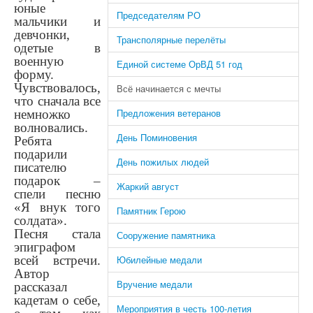
юные
Председателям РО
мальчики и
девчонки,
Трансполярные перелёты
одетые в
военную
Единой системе ОрВД 51 год
форму.
Чувствовалось,
Всё начинается с мечты
что сначала все
Предложения ветеранов
немножко
волновались.
День Поминовения
Ребята
подарили
День пожилых людей
писателю
подарок –
Жаркий август
спели песню
«Я внук того
Памятник Герою
солдата».
Песня стала
Сооружение памятника
эпиграфом
всей встречи.
Юбилейные медали
Автор
Вручение медали
рассказал
кадетам о себе,
Мероприятия в честь 100-летия