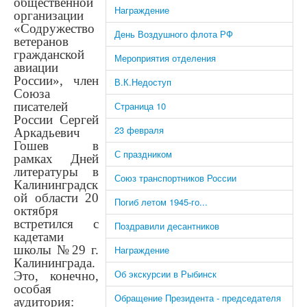
общественной
Награждение
организации
«Содружество
День Воздушного флота РФ
ветеранов
гражданской
Мероприятия отделения
авиации
России», член
В.К.Недоступ
Союза
писателей
Страница 10
России Сергей
23 февраля
Аркадьевич
Гошев в
С праздником
рамках Дней
литературы в
Союз транспортников России
Калининградск
ой области 20
Погиб летом 1945-го...
октября
встретился с
Поздравили десантников
кадетами
школы №29 г.
Награждение
Калининграда.
Об экскурсии в Рыбинск
Это, конечно,
особая
Обращение Президента - председателя
аудитория: