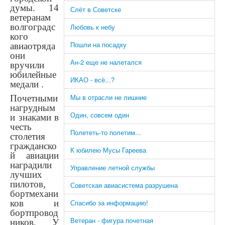
думы. 14
Слёт в Советске
ветеранам
волгоградс
Любовь к небу
кого
Пошли на посадку
авиаотряда
они
Ан-2 еще не налетался
вручили
юбилейные
ИКАО - всё...?
медали .
Мы в отрасли не лишние
Почетными
нагрудным
Один, совсем один
и знаками в
честь
Полететь-то полетим...
столетия
гражданско
К юбилею Мусы Гареева
й авиации
наградили
Управление летной службы
лучших
пилотов,
Советская авиасистема разрушена
бортмехани
ков и
Спасибо за информацию!
бортпровод
Ветеран - фигура почетная
ников. У