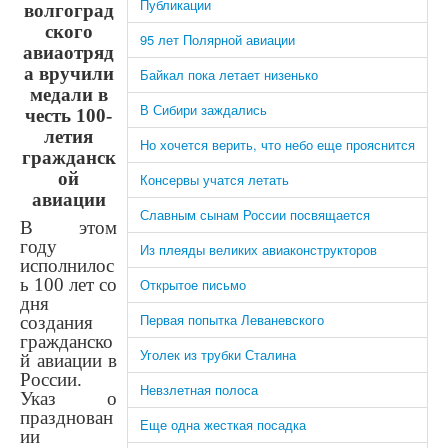
Публикации
волгоград
ского
95 лет Полярной авиации
авиаотряд
а вручили
Байкал пока летает низенько
медали в
В Сибири заждались
честь 100-
летия
Но хочется верить, что небо еще прояснится
гражданск
ой
Консервы учатся летать
авиации
Славным сынам России посвящается
В этом
году
Из плеяды великих авиаконструкторов
исполнилос
ь 100 лет со
Открытое письмо
дня
Первая попытка Леваневского
создания
гражданско
Уголек из трубки Сталина
й авиации в
России.
Невзлетная полоса
Указ о
празднован
Еще одна жесткая посадка
ии