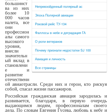
большинст
Непревзойденный полярный ас
ва из них
более 10
Эпоха Полярной авиации
000 часов
налета, все
Роковой рейс ТУ-134
они
профессион
Фаллосы в небе и деградация ГА
алы самого
высокого
О роли ветеранов
уровня,
Почему признали недостатки SJ 100
внесли
значительн
Авиация и личность
ый вклад в
становлени
Все страницы
е и
развитие
отечественн
ой авиаотрасли. Среди них и герои, кто рискуя
собой, спасал жизни пассажиров.
Российская гражданская авиация зародилась и
развивается, благодаря, в первую очередь
выдающимся людям, профессионалам своего
дела. По словам Евгения Гусева, любовь к небу и