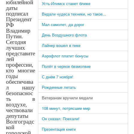
юбилейной
Усть-Илимск станет ближе
даты
подписал
Видали чудеса техники, но такое...
Президент
Мал самолет, да дорог
РФ
Владимир
День Воздушного флота
Путин.
Сегодня
Лайнер вошел в пике
лучших
представите
Аэрофлот платит бонусы
лей
профессии,
Полёт в черное безмолвие
кто многие
годы
С днём 7 ноября!
обеспечива
л нашу
Рожденные летать
безопаснос
Ветеранам вручили медали
ть в
воздухе,
108 минут, потрясшие мир
чествовали
депутаты
Он сказал: Поехали!
Волгоградс
кой
Презентация книги
городской