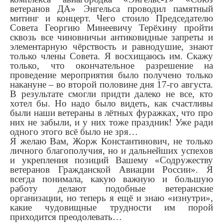
ветеранов ДА» Энгельса проводил памятный
митинг и концерт. Чего стоило Председателю
Совета Георгию Минеевичу Терёхину пройти
сквозь все чиновничьи антиковидные запреты и
элементарную чёрствость и равнодушие, знают
только члены Совета. Я восхищаюсь им. Скажу
только, что окончательное разрешение на
проведение мероприятия было получено только
накануне – во второй половине дня 17-го августа.
В результате смогли придти далеко не все, кто
хотел бы. Но надо было видеть, как счастливы
были наши ветераны в лётных фуражках, что про
них не забыли, и у них тоже праздник! Уже ради
одного этого всё было не зря…
Я желаю Вам, Жорж Константинович, не только
личного благополучия, но и дальнейших успехов
и укрепления позиций Вашему «Содружеству
ветеранов Гражданской Авиации России». Я
всегда понимала, какую важную и большую
работу делают подобные ветеранские
организации, но теперь я ещё и знаю «изнутри»,
какие чудовищные трудности им порой
приходится преодолевать…