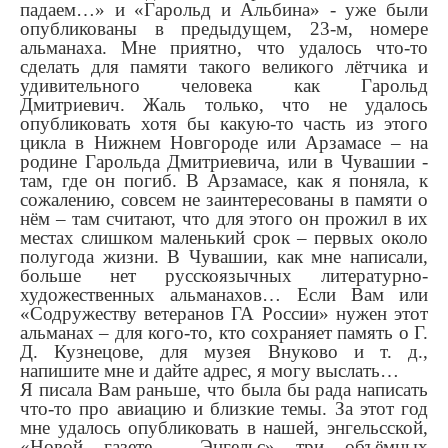
падаем…» и «Гарольд и Альбина» - уже были
опубликованы в предыдущем, 23-м, номере
альманаха. Мне приятно, что удалось что-то
сделать для памяти такого великого лётчика и
удивительного человека как Гарольд
Дмитриевич. Жаль только, что не удалось
опубликовать хотя бы какую-то часть из этого
цикла в Нижнем Новгороде или Арзамасе – на
родине Гарольда Дмитриевича, или в Чувашии -
там, где он погиб. В Арзамасе, как я поняла, к
сожалению, совсем не заинтересованы в памяти о
нём – там считают, что для этого он прожил в их
местах слишком маленький срок – первых около
полугода жизни. В Чувашии, как мне написали,
больше нет русскоязычных литературно-
художественных альманахов… Если Вам или
«Содружеству ветеранов ГА России» нужен этот
альманах – для кого-то, кто сохраняет память о Г.
Д. Кузнецове, для музея Внуково и т. д.,
напишите мне и дайте адрес, я могу выслать…
Я писала Вам раньше, что была бы рада написать
что-то про авиацию и близкие темы. За этот год
мне удалось опубликовать в нашей, энгельсской,
«Новой газете - Энгельс» три объёмных