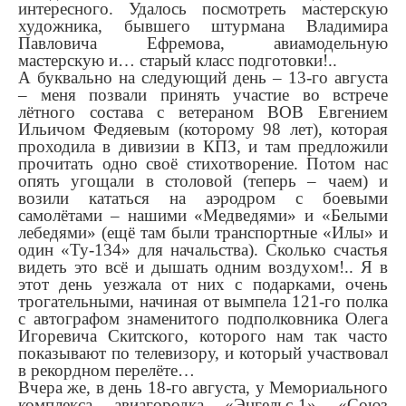
интересного. Удалось посмотреть мастерскую
художника, бывшего штурмана Владимира
Павловича Ефремова, авиамодельную
мастерскую и… старый класс подготовки!..
А буквально на следующий день – 13-го августа
– меня позвали принять участие во встрече
лётного состава с ветераном ВОВ Евгением
Ильичом Федяевым (которому 98 лет), которая
проходила в дивизии в КПЗ, и там предложили
прочитать одно своё стихотворение. Потом нас
опять угощали в столовой (теперь – чаем) и
возили кататься на аэродром с боевыми
самолётами – нашими «Медведями» и «Белыми
лебедями» (ещё там были транспортные «Илы» и
один «Ту-134» для начальства). Сколько счастья
видеть это всё и дышать одним воздухом!.. Я в
этот день уезжала от них с подарками, очень
трогательными, начиная от вымпела 121-го полка
с автографом знаменитого подполковника Олега
Игоревича Скитского, которого нам так часто
показывают по телевизору, и который участвовал
в рекордном перелёте…
Вчера же, в день 18-го августа, у Мемориального
комплекса авиагородка «Энгельс-1» «Союз