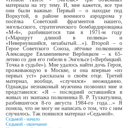
материала на эту тему. И, мне кажется, все три
они были важные. Первый – о находке под
Воркутой, в районе военного аэродрома у
посёлка Советский фрагментов нашего,
энгельсского, стратегического бомбардировщика
«М-4», разбившегося там в 1971-м году
(«Маршрут длиной в полвека» и
«Невернувшийся, незабытый…»). Второй – о
Герое Советского Союза, лётчике полковнике
Александре Евлампиевиче Вербицком – к 65-
летию со дня его гибели в Энгельсе («Вербицкий.
Точка в судьбе»). Мне удалось найти дочь Героя,
проживающую в Москве, и она впервые «из
первых уст» рассказала о своём отце. Третий
материал, вообще, «случился» неожиданно.
Однажды незнакомый мужчина позвонил мне и
представился: «Я – последний оставшийся в
живых из экипажа полковника В. Р. Тухватулина,
разбившегося 8-го августа 1984-го года…» Я
поняла, что не могу не написать о том, что с ним
случилось. Так появился материал «Седьмой».
Седьмой - начало
Седьмой - окончание