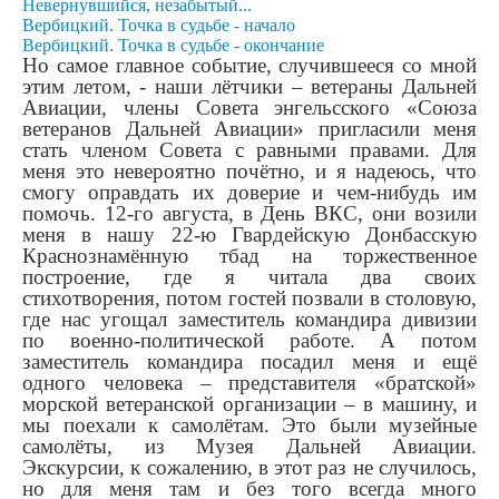
Невернувшийся, незабытый...
Вербицкий. Точка в судьбе - начало
Вербицкий. Точка в судьбе - окончание
Но самое главное событие, случившееся со мной
этим летом, - наши лётчики – ветераны Дальней
Авиации, члены Совета энгельсского «Союза
ветеранов Дальней Авиации» пригласили меня
стать членом Совета с равными правами. Для
меня это невероятно почётно, и я надеюсь, что
смогу оправдать их доверие и чем-нибудь им
помочь. 12-го августа, в День ВКС, они возили
меня в нашу 22-ю Гвардейскую Донбасскую
Краснознамённую тбад на торжественное
построение, где я читала два своих
стихотворения, потом гостей позвали в столовую,
где нас угощал заместитель командира дивизии
по военно-политической работе. А потом
заместитель командира посадил меня и ещё
одного человека – представителя «братской»
морской ветеранской организации – в машину, и
мы поехали к самолётам. Это были музейные
самолёты, из Музея Дальней Авиации.
Экскурсии, к сожалению, в этот раз не случилось,
но для меня там и без того всегда много