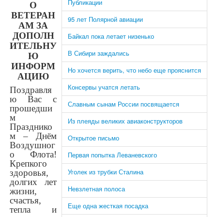
Публикации
О
ВЕТЕРАН
95 лет Полярной авиации
АМ ЗА
ДОПОЛН
Байкал пока летает низенько
ИТЕЛЬНУ
В Сибири заждались
Ю
ИНФОРМ
Но хочется верить, что небо еще прояснится
АЦИЮ
Консервы учатся летать
Поздравля
ю Вас с
Славным сынам России посвящается
прошедши
м
Из плеяды великих авиаконструкторов
Празднико
м – Днём
Открытое письмо
Воздушног
о Флота!
Первая попытка Леваневского
Крепкого
Уголек из трубки Сталина
здоровья,
долгих лет
Невзлетная полоса
жизни,
счастья,
Еще одна жесткая посадка
тепла и