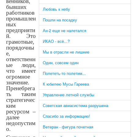
венников,
бывших
Любовь к небу
работников
промышлен
Пошли на посадку
ных
предприяти
Ан-2 еще не налетался
й. Это
ИКАО - всё...?
грамотные,
порядочны
Мы в отрасли не лишние
е,
ответственн
Один, совсем один
ые люди,
что имеет
Полететь-то полетим...
огромное
значение.
К юбилею Мусы Гареева
Пренебрега
ть таким
Управление летной службы
стратегичес
ким
Советская авиасистема разрушена
ресурсом –
Спасибо за информацию!
далее
недопустим
Ветеран - фигура почетная
о.