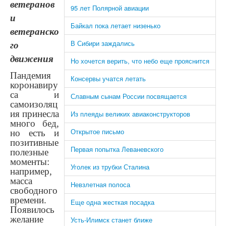
ветеранов
95 лет Полярной авиации
и
Байкал пока летает низенько
ветеранско
В Сибири заждались
го
движения
Но хочется верить, что небо еще прояснится
Пандемия
Консервы учатся летать
коронавиру
са и
Славным сынам России посвящается
самоизоляц
ия принесла
Из плеяды великих авиаконструкторов
много бед,
Открытое письмо
но есть и
позитивные
Первая попытка Леваневского
полезные
моменты:
Уголек из трубки Сталина
например,
масса
Невзлетная полоса
свободного
времени.
Еще одна жесткая посадка
Появилось
желание
Усть-Илимск станет ближе