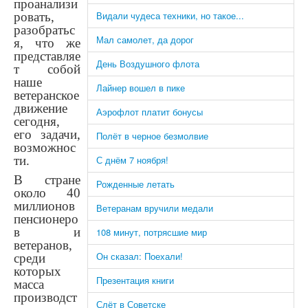
проанализи
Видали чудеса техники, но такое...
ровать,
разобратьс
Мал самолет, да дорог
я, что же
представляе
День Воздушного флота
т собой
наше
Лайнер вошел в пике
ветеранское
движение
Аэрофлот платит бонусы
сегодня,
его задачи,
Полёт в черное безмолвие
возможнос
ти.
С днём 7 ноября!
В стране
Рожденные летать
около 40
миллионов
Ветеранам вручили медали
пенсионеро
в и
108 минут, потрясшие мир
ветеранов,
Он сказал: Поехали!
среди
которых
Презентация книги
масса
производст
Слёт в Советске