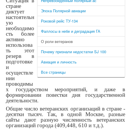
Ситуация в
Непревзойденный полярный ас
стране
Эпоха Полярной авиации
диктует
настоятельн
Роковой рейс ТУ-134
ую
необходимо
Фаллосы в небе и деградация ГА
сть более
активно
О роли ветеранов
использова
ть этот
Почему признали недостатки SJ 100
резерв в
подготовке
Авиация и личность
и
Все страницы
осуществле
нии
проводимы
х государством мероприятий, и даже в
формировании повестки дня государственной
деятельности.
Общие число ветеранских организаций в стране -
десятки тысяч. Так, в одной Москве, разные
сайты дают разную численность ветеранских
организаций города (409,448, 610 и т.д.).